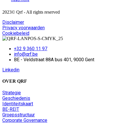
2023© Qrf - All rights reserved
Disclaimer
Privacy voorwaarden
Cookiebeleid
+32 9 360 11 97
info@qrf.be
BE - Veldstraat 88A bus 401, 9000 Gent
Linkedin
OVER QRF
Strategie
Geschiedenis
Identiteitskaart
BE-REIT
Groepsstructuur
Corporate Governance